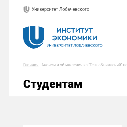
Университет Лобачевского
Главная
-
Анонсы и объявления из "Теги объявлений" по
Студентам