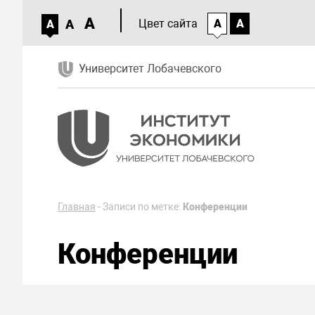
A
A
Цвет сайта
A
A
A
Университет Лобачевского
Главная
-
Записи по метке:
Конференции
Конференции