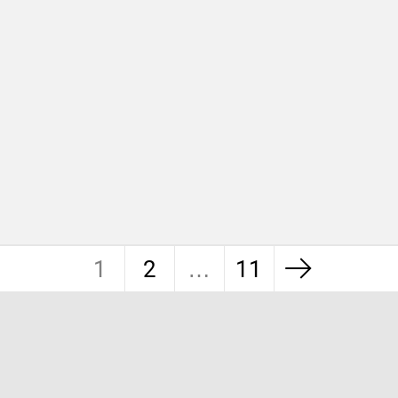
1
2
…
11