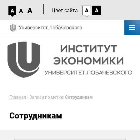
A
A
Цвет сайта
A
A
A
Университет Лобачевского
Главная
-
Записи по метке:
Сотрудникам
Сотрудникам