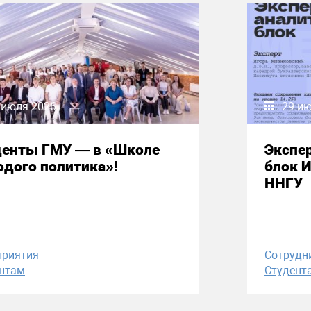
 июля 2026
29 и
денты ГМУ — в «Школе
Экспе
дого политика»!
блок 
ННГУ
приятия
Сотрудн
нтам
Студент