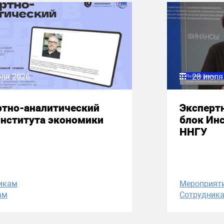
юля 2026
28 июля
ртно-аналитический
Эксперт
Института экономики
блок Ин
ННГУ
икам
Мероприят
ам
Сотрудник