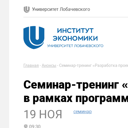
Университет Лобачевского
Главная
-
Анонсы
-
Семинар-тренинг «Разработка прое
Семинар-тренинг «
в рамках програм
19 НОЯ
семинар
09:30