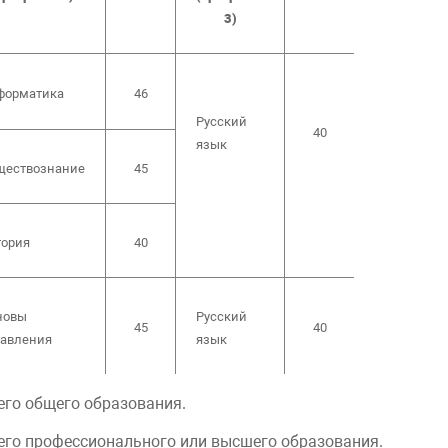
3)
форматика
46
Русский
40
язык
ществознание
45
тория
40
новы
Русский
45
40
равления
язык
его общего образования.
него профессионального или высшего образования.