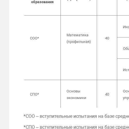
образования
Ин
Математика
СОО*
40
(профильная)
Об
Ис
Основы
Ос
СПО*
40
экономики
уп
*СОО – вступительные испытания на базе средн
*СПО – вступительные испытания на базе сред