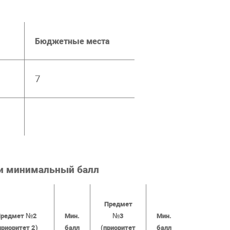
Бюджетные места
7
 и минимальный балл
Предмет
редмет №2
Мин.
№3
Мин.
приоритет 2)
балл
(приоритет
балл