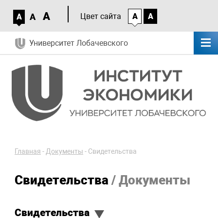
A
A
Цвет сайта
A
A
A
Университет Лобачевского
Главная
-
Документы
-
Свидетельства
Свидетельства
/ Документы
Свидетельства