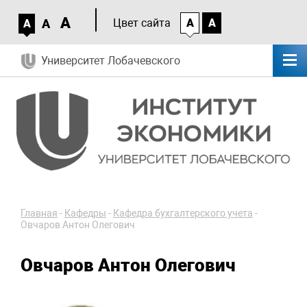
A
A
Цвет сайта
A
A
A
Университет Лобачевского
Главная
-
Кафедры
-
Кафедра бухгалтерского учета
-
Овчаров Антон Олегович
Овчаров Антон Олегович