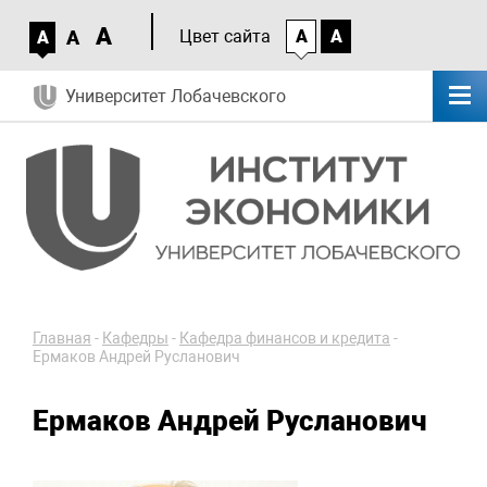
A
A
Цвет сайта
A
A
A
Университет Лобачевского
Главная
-
Кафедры
-
Кафедра финансов и кредита
-
Ермаков Андрей Русланович
Ермаков Андрей Русланович