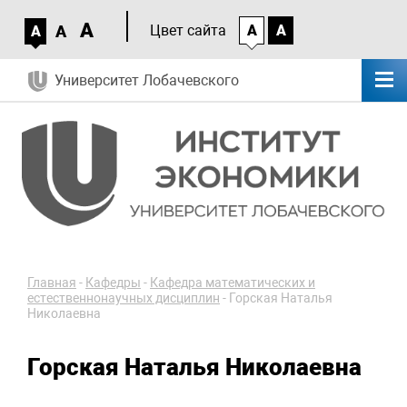
A
A
Цвет сайта
A
A
A
Университет Лобачевского
Главная
-
Кафедры
-
Кафедра математических и
естественнонаучных дисциплин
-
Горская Наталья
Николаевна
Горская Наталья Николаевна