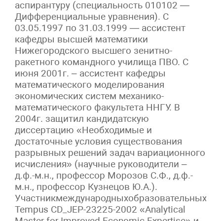
аспирантуру (специальность 010102 —
Дифференциальные уравнения). С
03.05.1997 по 31.03.1999 — ассистент
кафедры высшей математики
Нижегородского высшего зенитно-
ракетного командного училища ПВО. С
июня 2001г. – ассистент кафедры
математического моделирования
экономических систем механико-
математического факультета ННГУ. В
2004г. защитил кандидатскую
диссертацию «Необходимые и
достаточные условия существования
разрывных решений задач вариационного
исчисления» (научные руководители –
д.ф.-м.н., профессор Морозов С.Ф., д.ф.-
м.н., профессор Кузнецов Ю.А.).
Участникмеждународныхобразовательныхпр
Tempus CD_JEP-23225-2002 «Analytical
Master for Improved Economic Expertise» и