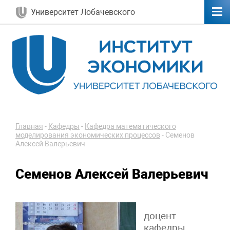
Университет Лобачевского
Главная
-
Кафедры
-
Кафедра математического
моделирования экономических процессов
-
Семенов
Алексей Валерьевич
Семенов Алексей Валерьевич
доцент
кафедры