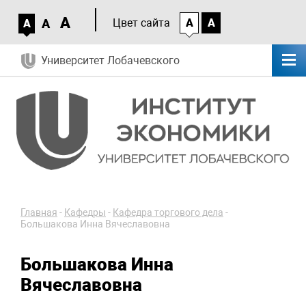
A
A
Цвет сайта
A
A
A
Университет Лобачевского
Главная
-
Кафедры
-
Кафедра торгового дела
-
Большакова Инна Вячеславовна
Большакова Инна
Вячеславовна