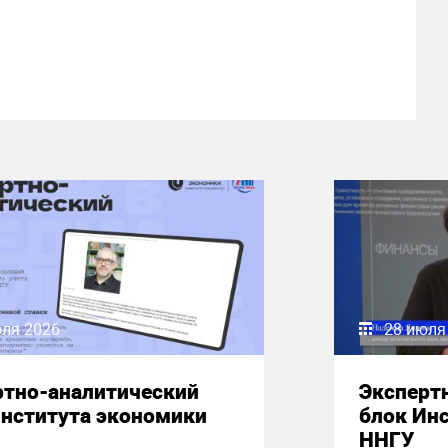
юля 2026
28 июля
ртно-аналитический
Эксперт
Института экономики
блок Ин
ННГУ