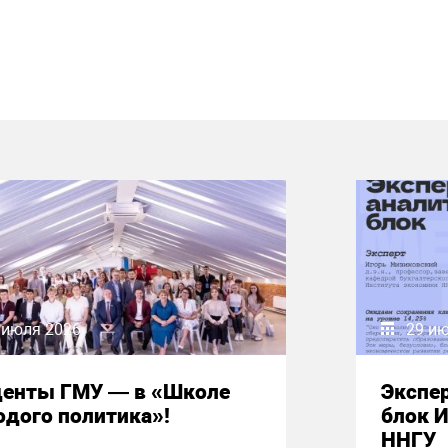
 июля 2026
29 и
денты ГМУ — в «Школе
Экспе
дого политика»!
блок 
ННГУ