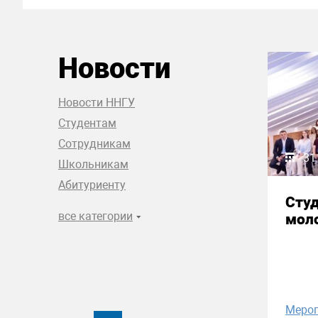
Новости
Новости ННГУ
Студентам
Сотрудникам
31
Школьникам
Абитуриенту
Сту
все категории
моло
Меро