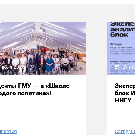
 июля 2026
29 и
денты ГМУ — в «Школе
Экспе
дого политика»!
блок 
ННГУ
приятия
Сотрудн