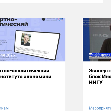
юля 2026
28 июля
ртно-аналитический
Эксперт
Института экономики
блок Ин
ННГУ
икам
Мероприят