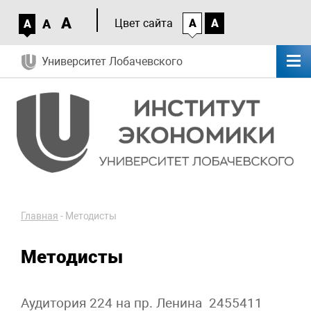
A
A
Цвет сайта
A
A
A
Университет Лобачевского
Главная
-
Методисты
Методисты
Аудитория 224 на пр. Ленина 2455411