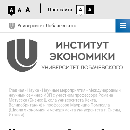
A
A
Цвет сайта
A
A
A
Университет Лобачевского
Главная
-
Наука
-
Научные мероприятия
-
Международный
научный семинар ИЭП с участием профессора Романа
Матусека (Бизнес Школа университета Кента,
Великобритания) и профессора Маурицио Помпелла
(Школа экономики и менеджмента университета г. Сиены,
Италия).