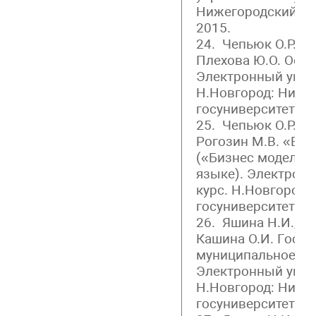
Нижегородский го
2015.
24. Чепьюк О.Р., К
Плехова Ю.О. Осн
Электронный упра
Н.Новгород: Ниже
госуниверситет, 20
25. Чепьюк О.Р.,Му
Рогозин М.В. «Bus
(«Бизнес моделиро
языке). Электрон
курс. Н.Новгород:
госуниверситет, 20
26. Яшина Н.И., Ги
Кашина О.И. Госуд
муниципальное уп
Электронный упра
Н.Новгород: Ниже
госуниверситет, 20