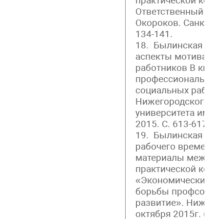
практической кон
Ответственный за 
Окороков. Санкт-Пе
134-141.
18. Былинская А.
аспекты мотиваци
работников В книг
профессиональной
социальных работн
Нижегородского г
университета им. 
2015. С. 613-617.
19. Былинская А.
рабочего времени 
материалы междун
практической кон
«Экономические 
борьбы профсоюзо
развитие». Нижни
октября 2015г. (на