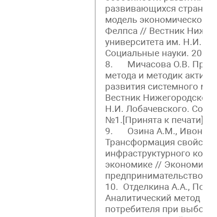
развивающихся стран и 
модель экономического р
Фелпса // Вестник Нижег
университета им. Н.И. Ло
Социальные науки. 2015. 
8. Мичасова О.В. Прим
метода и методик активн
развития системного мыш
Вестник Нижегородского 
Н.И. Лобачевского. Соци
№1.[Принята к печати]
9. Озина А.М., Ивонина О
Трансформация свойств 
инфраструктурного комп
экономике // Экономика 
предпринимательство. 201
10. Отделкина А.А., Подол
Аналитический метод ис
потребителя при выборе