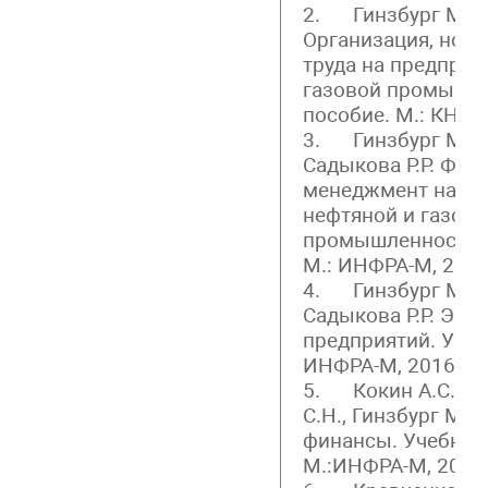
2. Гинзбург М.Ю.
Организация, нор
труда на предприя
газовой промышле
пособие. М.: КНОРУ
3. Гинзбург М.Ю.,
Садыкова Р.Р. Фи
менеджмент на пр
нефтяной и газово
промышленности. 
М.: ИНФРА-М, 2014.
4. Гинзбург М.Ю.,
Садыкова Р.Р. Эко
предприятий. Учеб
ИНФРА-М, 2016. 75
5. Кокин А.С., Яш
С.Н., Гинзбург М.
финансы. Учебное
М.:ИНФРА-М, 2016.