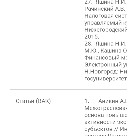
27. Яшина Н.И., Ги
Рачинский А.В., Ч
Налоговая систем
управляемый курс.
Нижегородский го
2015.
28. Яшина Н.И., Ко
М.Ю., Кашина О.И.,
Финансовый мене
Электронный упра
Н.Новгород: Ниже
госуниверситет, 20
Статьи (ВАК)
1. Аникин А.В., Л
Межотраслевая ко
основа повышени
активности эконо
субъектов // Инн
вестник Регион. 20