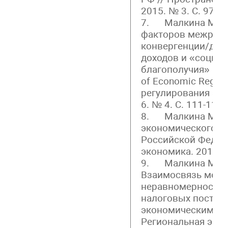
2015. № 3. С. 97-11
7. Малкина М.Ю.
факторов межрег
конвергенции/див
доходов и «социал
благополучия» реги
of Economic Regul
регулирования эко
6. № 4. С. 111-119.
8. Малкина М.Ю.
экономического ро
Российской Федер
экономика. 2015. №
9. Малкина М.Ю.,
Взаимосвязь меж
неравномерности 
налоговых поступ
экономическим ра
Региональная экон