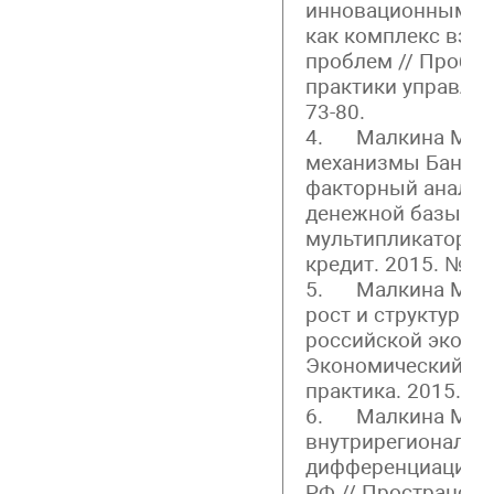
инновационным р
как комплекс вза
проблем // Пробл
практики управлени
73-80.
4. Малкина М.Ю.
механизмы Банка 
факторный анализ
денежной базы и 
мультипликатора /
кредит. 2015. № 34(
5. Малкина М.Ю.
рост и структурны
российской эконом
Экономический ана
практика. 2015. № 3
6. Малкина М.Ю.
внутрирегиональн
дифференциации д
РФ // Пространств