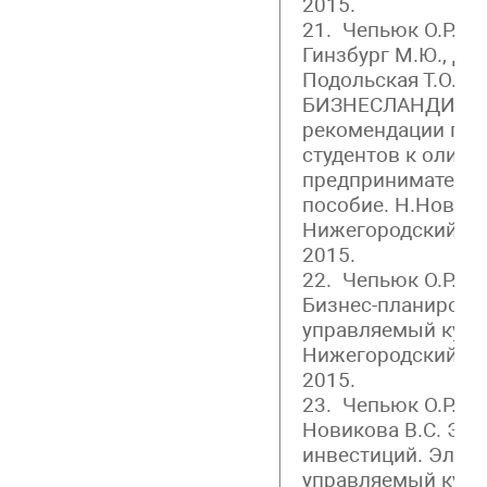
2015.
21. Чепьюк О.Р., А
Гинзбург М.Ю., Дм
Подольская Т.О., 
БИЗНЕСЛАНДИЯ: М
рекомендации по 
студентов к олим
предпринимательс
пособие. Н.Новгор
Нижегородский го
2015.
22. Чепьюк О.Р., К
Бизнес-планирова
управляемый курс.
Нижегородский го
2015.
23. Чепьюк О.Р., К
Новикова В.С. Эк
инвестиций. Элек
управляемый курс.