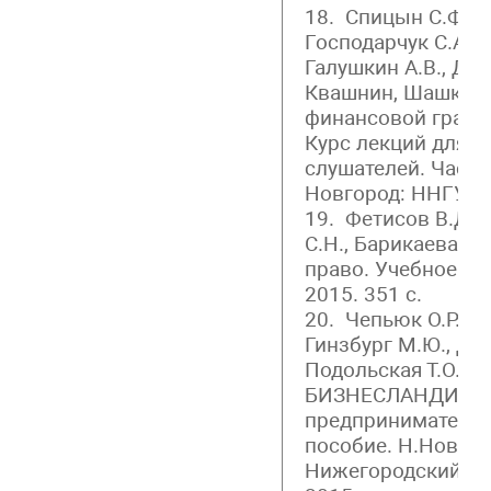
18. Спицын С.Ф., 
Господарчук С.А., 
Галушкин А.В., Дов
Квашнин, Шашкина
финансовой грамо
Курс лекций для п
слушателей. Часть
Новгород: ННГУ, 20
19. Фетисов В.Д., 
С.Н., Барикаева Е
право. Учебное по
2015. 351 с.
20. Чепьюк О.Р., А
Гинзбург М.Ю., Дм
Подольская Т.О., 
БИЗНЕСЛАНДИЯ. С
предпринимательс
пособие. Н.Новгор
Нижегородский го