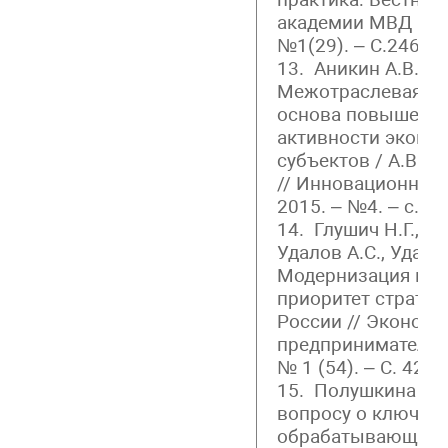
академии МВД Росс
№1(29). – С.246 – 
13. Аникин А.В., Л
Межотраслевая ко
основа повышени
активности эконо
субъектов / А.В. А
// Инновационный 
2015. – №4. – с.11
14. Глушич Н.Г., Ло
Удалов А.С., Удало
Модернизация ка
приоритет стратег
России // Экономи
предпринимательст
№ 1 (54). – С. 42-45
15. Полушкина И.Н
вопросу о ключев
обрабатывающих п