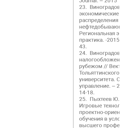
Journal. – 2015 – 
23. Виноградова А
экономические пр
распределения рен
нефтедобывающих
Региональная экон
практика. -2015. – 
43.
24. Виноградова А
налогообложение в
рубежом // Вектор
Тольяттинского го
университета. Сер
управление. – 2015.
14-18.
25. Пыхтеев Ю.Н.,
Игровые технологи
проектно-ориенти
обучения в услов
высшего професси