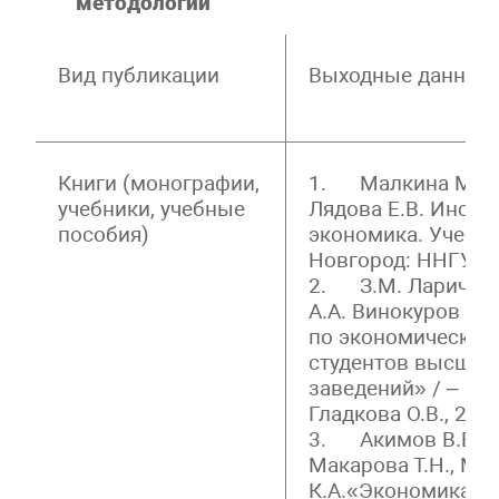
методологии
Вид публикации
Выходные данные
Книги (монографии,
1. Малкина М.Ю., 
учебники, учебные
Лядова Е.В. Инсти
пособия)
экономика. Учебно
Новгород: ННГУ, 20
2. З.М. Ларичева,
А.А. Винокуров «
по экономической 
студентов высших
заведений» / – Н. 
Гладкова О.В., 2015
3. Акимов В.В., Г
Макарова Т.Н., Мер
К.А.«Экономика о