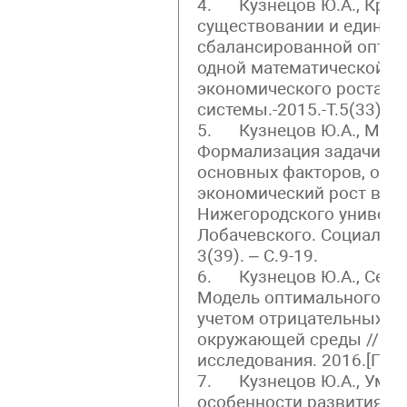
4. Кузнецов Ю.А., Кругл
существовании и единст
сбалансированной оптим
одной математической м
экономического роста //
системы.-2015.-Т.5(33).-№1
5. Кузнецов Ю.А., Мичас
Формализация задачи вы
основных факторов, оп
экономический рост в РФ
Нижегородского универси
Лобачевского. Социальны
3(39). – С.9-19.
6. Кузнецов Ю.А., Семено
Модель оптимального эк
учетом отрицательных э
окружающей среды // Ф
исследования. 2016.[Прин
7. Кузнецов Ю.А., Умил
особенности развития э