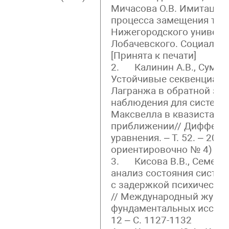
Мичасова О.В. Имитацио
процесса замещения техн
Нижегородского универси
Лобачевского. Социальны
[Принята к печати]
2. Калинин А.В., Сумин 
Устойчивые секвенциал
Лагранжа в обратной за
наблюдения для системы
Максвелла в квазистаци
приближении// Диффере
уравнения. – Т. 52. – 2016.
ориентировочно № 4)
3. Кисова В.В., Семено
анализ состояния систем
с задержкой психическог
// Международный журна
фундаментальных исслед
12 – С. 1127-1132