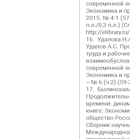
современной экон
Экономика и пред
2015. № 4-1 (57-1). 
п.л./0,3 п.л.) (Спи
http://elibrary.ru/
16. Удалова Н.А., 
Удалов А.С. Произ
труда и рабочее в
взаимообусловлен
современной экон
Экономика и пред
– № 6 (ч.2) (59-2).
17. БылинскаяА.А.
Продолжительност
времени: динамика
книге: Экономика,
общество России в
Сборник научных т
Международной на