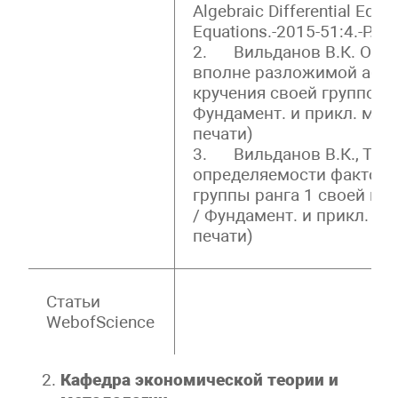
Algebraic Differential Equat
Equations.-2015-51:4.-P.56
2. Вильданов В.К. Об о
вполне разложимой абел
кручения своей группой
Фундамент. и прикл. мате
печати)
3. Вильданов В.К., Тимо
определяемости факторн
группы ранга 1 своей г
/ Фундамент. и прикл. ма
печати)
Статьи
WebofScience
Кафедра экономической теории и