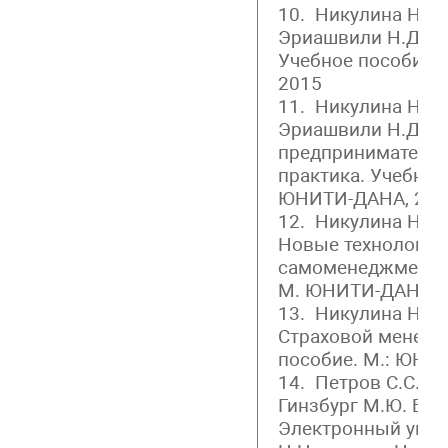
10. Никулина Н.Н.,
Эриашвили Н.Д. П
Учебное пособие.
2015
11. Никулина Н.Н.,
Эриашвили Н.Д. С
предпринимательст
практика. Учебное
ЮНИТИ-ДАНА, 201
12. Никулина Н.Н.
Новые технологии
самоменеджмента.
М. ЮНИТИ-ДАНА.2
13. Никулина Н.Н.
Страховой менедж
пособие. М.: ЮНИ
14. Петров С.С., К
Гинзбург М.Ю. Бю
Электронный упра