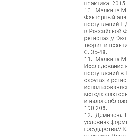
практика. 2015. № 4
10. Малкина М.Ю.,
Факторный анализ
поступлений НДПИ
в Российской Феде
регионах // Эконо
теория и практика.
С. 35-48.
11. Малкина М.Ю., 
Исследование нал
поступлений в РФ
округах и регионах
использованием л
метода факторного
и налогообложение
190-208.
12. Демичева Т.Н.
условиях формиро
государства// Юри
практика: Вестни