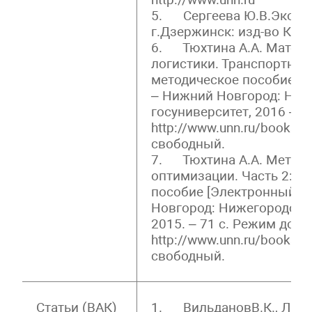
5. Сергеева Ю.В.Эконом
г.Дзержинск: изд-во Конк
6. Тюхтина А.А. Матема
логистики. Транспортная 
методическое пособие [Э
– Нижний Новгород: Ниж
госуниверситет, 2016 – 6
http://www.unn.ru/books/m
свободный.
7. Тюхтина А.А. Метод
оптимизации. Часть 2: У
пособие [Электронный ре
Новгород: Нижегородский
2015. – 71 с. Режим дост
http://www.unn.ru/books/m
свободный.
Статьи (ВАК)
1. ВильдановВ.К., Липин