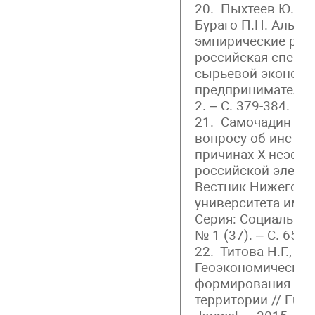
20. Пыхтеев Ю.Н., 
Бураго П.Н. Альте
эмпирические рез
российская специф
сырьевой экономи
предпринимательст
2. – С. 379-384.
21. Самочадин А.М
вопросу об инсти
причинах Х-неэфф
российской электр
Вестник Нижегоро
университета им. 
Серия: Социальные 
№ 1 (37). – С. 65-72
22. Титова Н.Г., Яш
Геоэкономический
формирования стр
территории // Euro