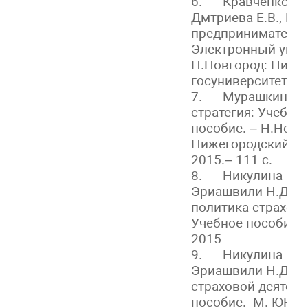
6. Кравченко В.С.
Дмтриева Е.В., Ро
предпринимательс
Электронный упра
Н.Новгород: Ниже
госуниверситет, 20
7. Мурашкин Р.Н
стратегия: Учебно
пособие. – Н.Новг
Нижегородский го
2015.– 111 с.
8. Никулина Н.Н.,
Эриашвили Н.Д. И
политика страховы
Учебное пособие.
2015
9. Никулина Н.Н.,
Эриашвили Н.Д. Н
страховой деятель
пособие. М. ЮНИТ