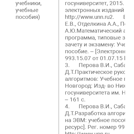
учебники,
госуниверситет, 2015. Ф
учебные
электронных изданий ре
пособия)
http://www.unn.ru2. Вил
Е.В., Отделкина А.А., Пер
А.Ю.Математический ана
программа, типовые зада
зачету и экзамену: Учеб
пособие. – [Электронный 
993.15.07 от 01.07.15 htt
3. Перова В.И., Сабаева
Д.Т.Практическое руково
алгоритмов: Учебное пос
Новгород: Изд- во Нижег
госуниверситета им. Н.И.
– 161 с.
4. Перова В.И., Сабаева
Д.Т.Разработка алгоритм
на ЭВМ: учебное пособие
ресурс]. Рег. номер 995.1
http://www.unn.ru