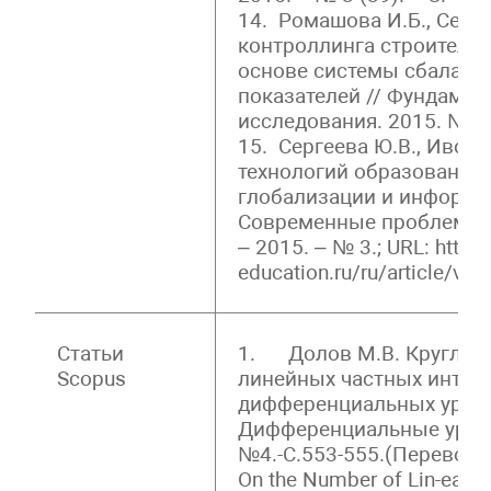
14. Ромашова И.Б., Серг
контроллинга строительн
основе системы сбаланс
показателей // Фундаме
исследования. 2015. №2-
15. Сергеева Ю.В., Ивони
технологий образования 
глобализации и информа
Современные проблемы н
– 2015. – № 3.; URL: http:
education.ru/ru/article/vi
Статьи
1. Долов М.В. Круглов Е
Scopus
линейных частных интег
дифференциальных уравн
Дифференциальные уравне
№4.-С.553-555.(Перевод:Do
On the Number of Lin-ear Pa