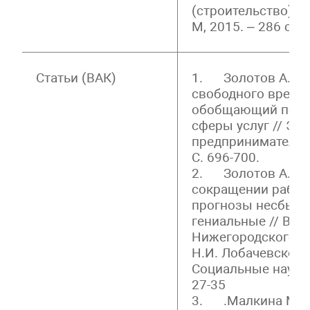
(строительство)» 
М, 2015. – 286 с. –
Статьи (ВАК)
1. Золотов А.В, 
свободного време
обобщающий показ
сферы услуг // Эк
предпринимательст
С. 696-700.
2. Золотов А.В. 
сокращении рабоч
прогнозы несбывш
гениальные // Вес
Нижегородского у
Н.И. Лобачевского
Социальные науки.
27-35
3. .Малкина М.Ю