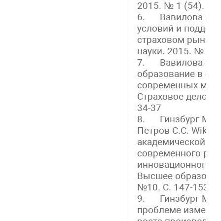
2015. № 1 (54). С.
6. Вавилова И.А.
условий и поддер
страховом рынке 
науки. 2015. № 123
7. Вавилова И.А
образование в осн
современных мене
Страховое дело. 20
34-37
8. Гинзбург М.Ю.,
Петров С.С. Wiki-т
академической ма
современного рос
инновационного ун
Высшее образовани
№10. С. 147-153
9. Гинзбург М.Ю.,
проблеме измерен