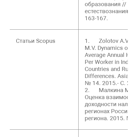
образования // Ус
естествознания. – 
163-167.
Статьи Scopus
1. Zolotov A.V. Ma
M.V. Dynamics of La
Average Annual Hou
Per Worker in Indus
Countries and Russia
Differences. Asian S
№ 14. 2015.- С. 205
2. Малкина М.Ю.,
Оценка взаимосвя
доходности налог
регионах России /
региона. 2015. № 3