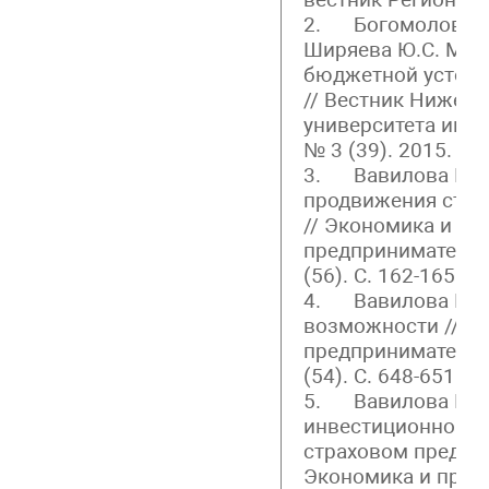
2. Богомолов С.В.
Ширяева Ю.С. Мет
бюджетной устойч
// Вестник Нижего
университета им. Н
№ 3 (39). 2015. С. 
3. Вавилова И.А
продвижения стра
// Экономика и
предпринимательс
(56). С. 162-165
4. Вавилова И.А.
возможности // Э
предпринимательс
(54). С. 648-651
5. Вавилова И.А.
инвестиционной д
страховом предпр
Экономика и пред