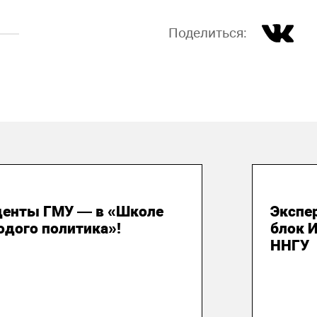
Поделиться:
 июля 2026
29 и
денты ГМУ — в «Школе
Экспе
одого политика»!
блок 
ННГУ