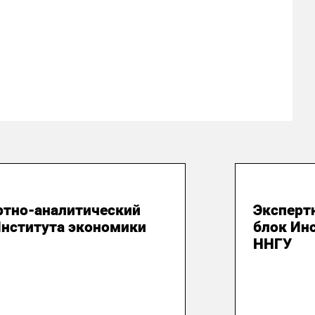
юля 2026
28 июля
ртно-аналитический
Эксперт
Института экономики
блок Ин
ННГУ