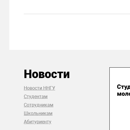
Новости
31
Сту
Новости ННГУ
мол
Студентам
Сотрудникам
Школьникам
Абитуриенту