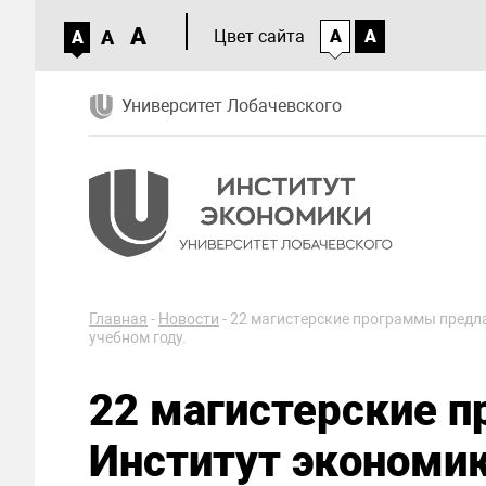
A
A
Цвет сайта
A
A
A
Университет Лобачевского
Главная
-
Новости
-
22 магистерские программы предла
учебном году.
22 магистерские 
Институт экономик