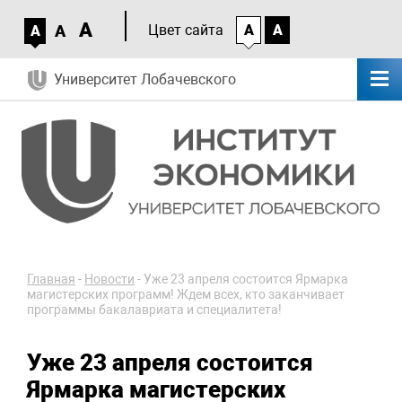
A
A
Цвет сайта
A
A
A
Университет Лобачевского
Главная
-
Новости
-
Уже 23 апреля состоится Ярмарка
магистерских программ! Ждем всех, кто заканчивает
программы бакалавриата и специалитета!
Уже 23 апреля состоится
Ярмарка магистерских