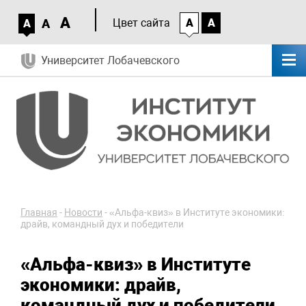
A
A
Цвет сайта
A
A
A
Университет Лобачевского
Главная
-
Новости
-
«Альфа-квиз» в Институте экономики:
драйв, командный дух и победители
«Альфа-квиз» в Институте
экономики: драйв,
командный дух и победители