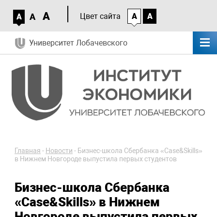
A
A
Цвет сайта
A
A
A
Университет Лобачевского
Главная
-
Новости
-
Бизнес-школа Сбербанка «Case&Skills»
в Нижнем Новгороде выпустила первых студентов
Бизнес-школа Сбербанка
«Case&Skills» в Нижнем
Новгороде выпустила первых