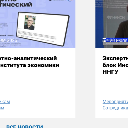
юля 2026
28 июля
ртно-аналитический
Эксперт
Института экономики
блок Ин
ННГУ
икам
Мероприят
ам
Сотрудник
ВСЕ НОВОСТИ