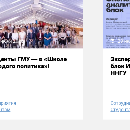
 июля 2026
29 и
денты ГМУ — в «Школе
Экспе
дого политика»!
блок 
ННГУ
приятия
Сотрудн
нтам
Студент