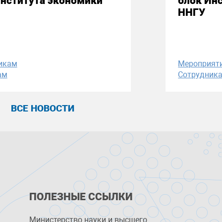
Института экономики
блок Ин
ННГУ
икам
Мероприят
ам
Сотрудник
ВСЕ НОВОСТИ
ПОЛЕЗНЫЕ ССЫЛКИ
Министерство науки и высшего