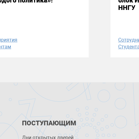
дого политика»!
блок 
ННГУ
приятия
Сотрудн
нтам
Студент
ПОСТУПАЮЩИМ
Дни открытых дверей