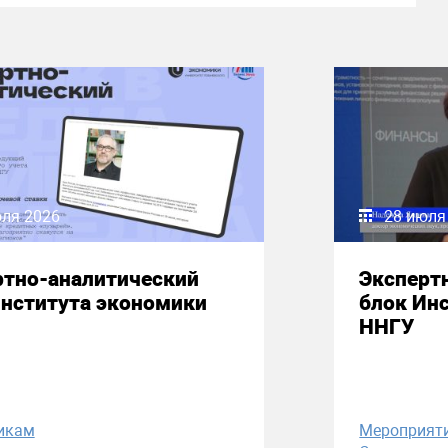
юля 2026
28 июля
ртно-аналитический
Эксперт
Института экономики
блок Ин
ННГУ
икам
Мероприят