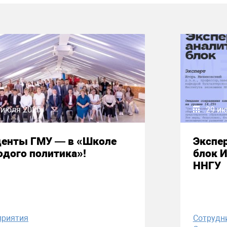
 июля 2026
29 и
денты ГМУ — в «Школе
Экспе
дого политика»!
блок 
ННГУ
приятия
Сотрудн