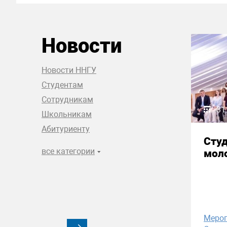
Новости
Новости ННГУ
Студентам
Сотрудникам
31
Школьникам
Абитуриенту
Сту
все категории
моло
Меро