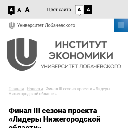
A
A
Цвет сайта
A
A
A
Университет Лобачевского
Главная
-
Новости
-
Финал III сезона проекта «Лидеры
Нижегородской области»
Финал III сезона проекта
«Лидеры Нижегородской
области»