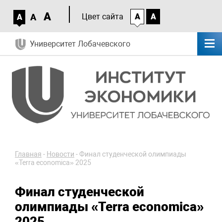
A
A
Цвет сайта
A
A
A
Университет Лобачевского
Главная
-
Новости
-
Финал студенческой олимпиады
«Terra economica» 2025
Финал студенческой
олимпиады «Terra economica»
2025