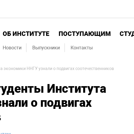
ОБ ИНСТИТУТЕ
ПОСТУПАЮЩИМ
СТУ
Новости
Выпускники
Контакты
ута экономики ННГУ узнали о подвигах соотечественников
студенты Института
нали о подвигах
в