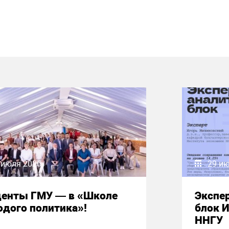
 июля 2026
29 и
денты ГМУ — в «Школе
Экспе
дого политика»!
блок 
ННГУ