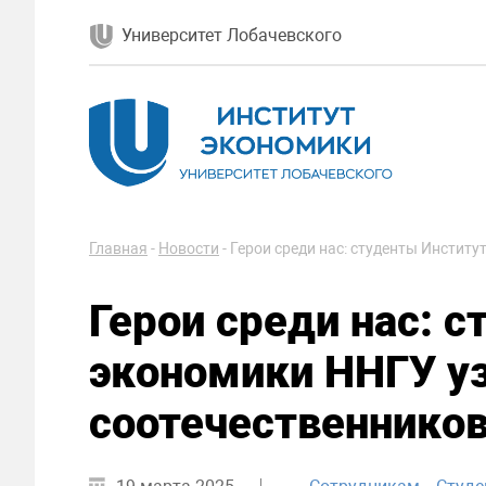
Университет Лобачевского
Главная
-
Новости
-
Герои среди нас: студенты Инстит
Герои среди нас: 
экономики ННГУ уз
соотечественнико