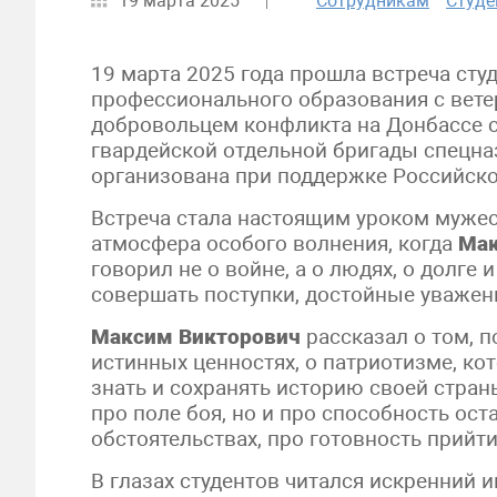
19 марта 2025
Сотрудникам
Студе
19 марта 2025 года прошла встреча сту
профессионального образования с вете
добровольцем конфликта на Донбассе с
гвардейской отдельной бригады спецна
организована при поддержке Российско
Встреча стала настоящим уроком мужес
атмосфера особого волнения, когда
Мак
говорил не о войне, а о людях, о долге 
совершать поступки, достойные уважен
Максим Викторович
рассказал о том, п
истинных ценностях, о патриотизме, ко
знать и сохранять историю своей страны
про поле боя, но и про способность ос
обстоятельствах, про готовность прийти
В глазах студентов читался искренний 