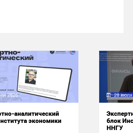
юля 2026
28 июля
ртно-аналитический
Эксперт
Института экономики
блок Ин
ННГУ