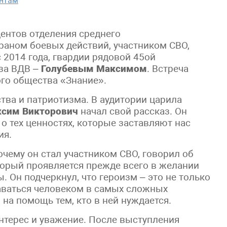
нтам
дентов отделения среднего
раном боевых действий, участником СВО,
 2014 года, гвардии рядовой 45ой
за ВДВ –
Голубевым Максимом
. Встреча
го общества «Знание».
тва и патриотизма. В аудитории царила
сим Викторович
начал свой рассказ. Он
и о тех ценностях, которые заставляют нас
ия.
очему он стал участником СВО, говорил об
торый проявляется прежде всего в желании
. Он подчеркнул, что героизм – это не только
таваться человеком в самых сложных
 на помощь тем, кто в ней нуждается.
интерес и уважение. После выступления