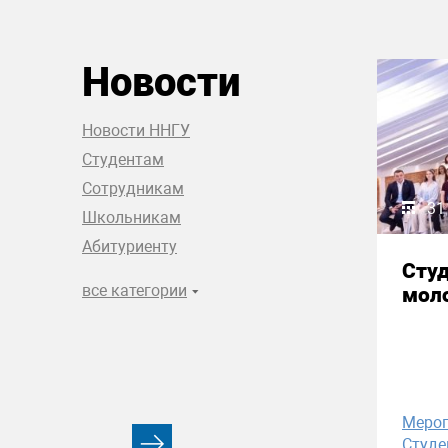
Новости
Новости ННГУ
Студентам
Сотрудникам
31
Школьникам
Абитуриенту
Сту
все категории
моло
Меро
Студе