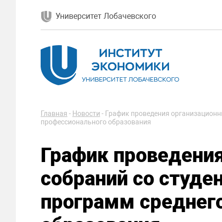
Университет Лобачевского
Главная
-
Новости
-
График проведения организационны
профессионального образования
График проведени
собраний со студе
программ среднег