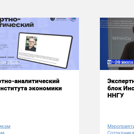
юля 2026
28 июля
ртно-аналитический
Эксперт
Института экономики
блок Ин
ННГУ
икам
Мероприят
ам
Сотрудник