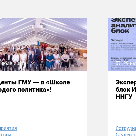
 июля 2026
29 и
денты ГМУ — в «Школе
Экспе
дого политика»!
блок 
ННГУ
приятия
Сотрудн
нтам
Студент