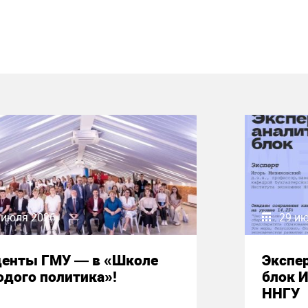
 июля 2026
29 и
денты ГМУ — в «Школе
Экспе
дого политика»!
блок 
ННГУ