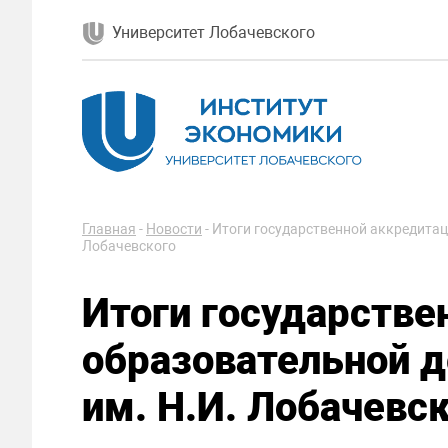
Университет Лобачевского
Главная
-
Новости
-
Итоги государственной аккредитац
Лобачевского
Итоги государстве
образовательной 
им. Н.И. Лобачевс