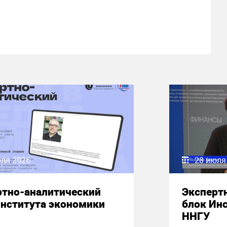
юля 2026
28 июля
ртно-аналитический
Эксперт
Института экономики
блок Ин
ННГУ