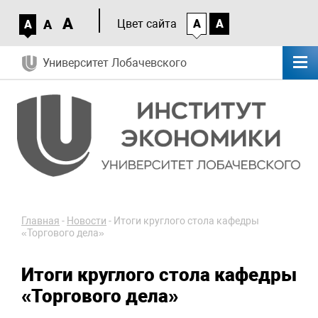
A
A
Цвет сайта
A
A
A
Университет Лобачевского
Главная
-
Новости
-
Итоги круглого стола кафедры
«Торгового дела»
Итоги круглого стола кафедры
«Торгового дела»