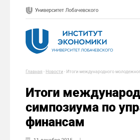
Университет Лобачевского
Главная
-
Новости
-
Итоги международного молодежног
Итоги международ
симпозиума по упр
финансам