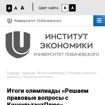
A
A
Цвет сайта
A
A
A
Университет Лобачевского
Главная
-
Новости
-
Итоги олимпиады «Решаем правовые
вопросы с КонсультантПлюс»
Итоги олимпиады «Решаем
правовые вопросы с
КонсультантПлюс»