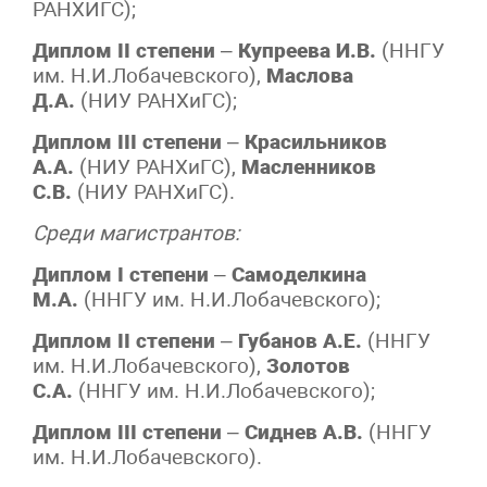
РАНХИГС);
Диплом II степени
–
Купреева И.В.
(ННГУ
им. Н.И.Лобачевского),
Маслова
Д.А.
(НИУ РАНХиГС);
Диплом III степени
–
Красильников
А.А.
(НИУ РАНХиГС),
Масленников
С.В.
(НИУ РАНХиГС).
Среди магистрантов:
Диплом I степени
–
Самоделкина
М.А.
(ННГУ им. Н.И.Лобачевского);
Диплом II степени
–
Губанов А.Е.
(ННГУ
им. Н.И.Лобачевского),
Золотов
С.А.
(ННГУ им. Н.И.Лобачевского);
Диплом III степени
–
Сиднев А.В.
(ННГУ
им. Н.И.Лобачевского).