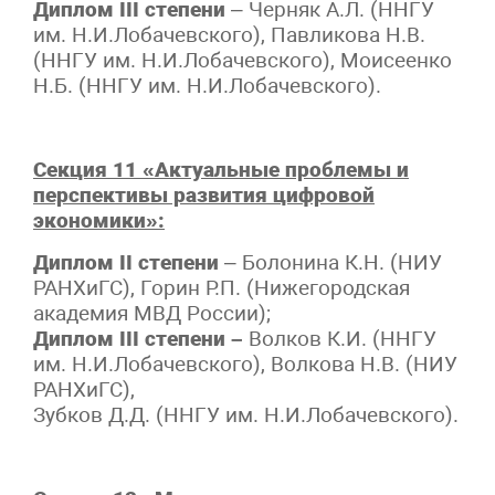
Диплом III степени
– Черняк А.Л. (ННГУ
им. Н.И.Лобачевского), Павликова Н.В.
(ННГУ им. Н.И.Лобачевского), Моисеенко
Н.Б. (ННГУ им. Н.И.Лобачевского).
Секция 11 «Актуальные проблемы и
перспективы развития цифровой
экономики»:
Диплом II степени
– Болонина К.Н. (НИУ
РАНХиГС), Горин Р.П. (Нижегородская
академия МВД России);
Диплом III степени –
Волков К.И. (ННГУ
им. Н.И.Лобачевского), Волкова Н.В. (НИУ
РАНХиГС),
Зубков Д.Д. (ННГУ им. Н.И.Лобачевского).