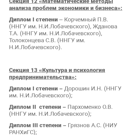
Секция 12 «Математические методы
анализа проблем экономики и бизнеса»:
Диплом I степени
– Корчемный П.В.
(ННГУ им. Н.И.Лобачевского), Жданова
Т.А. (ННГУ им. Н.И.Лобачевского),
Толоконцева С.В. (ННГУ им.
Н.И.Лобачевского).
Секция 13 «Культура и психология
предпринимательства»:
Диплом
I степени –
Дорошин И.Н. (ННГУ
им. Н.И.Лобачевского);
Диплом II степени –
Пархоменко О.В.
(ННГУ им. Н.И.Лобачевского);
Диплом III степени –
Грязнов А.С. (НИУ
РАНХиГС);