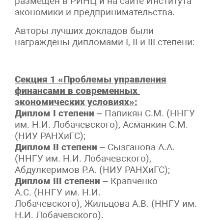
размещен в РИНЦ и на сайте Института
экономики и предпринимательства.
Авторы лучших докладов были
награждены дипломами I, II и III степени:
Секция 1 «Проблемы управления
финансами в современных
экономических условиях»:
Диплом I степени
– Папикян С.М. (ННГУ
им. Н.И. Лобачевского), Асманкин С.М.
(НИУ РАНХиГС);
Диплом II степени
– Сызганова А.А.
(ННГУ им. Н.И. Лобачевского),
Абдулкеримов Р.А. (НИУ РАНХиГС);
Диплом III степени
– Кравченко
А.С. (ННГУ им. Н.И.
Лобачевского), Жильцова А.В. (ННГУ им.
Н.И. Лобачевского).