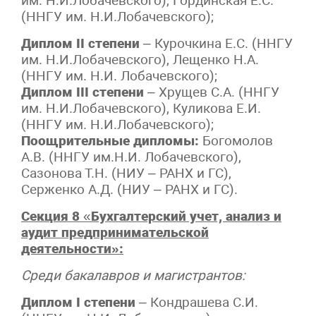
им. Н.И.Лобачевского), Гординская Е.С.
(ННГУ им. Н.И.Лобачевского);
Диплом II степени
– Курочкина Е.С. (ННГУ
им. Н.И.Лобачевского), Лещенко Н.А.
(ННГУ им. Н.И. Лобачевского);
Диплом III степени
– Хрущев С.А. (ННГУ
им. Н.И.Лобачевского), Куликова Е.И.
(ННГУ им. Н.И.Лобачевского);
Поощрительные дипломы:
Богомолов
А.В. (ННГУ им.Н.И. Лобачевского),
Сазонова Т.Н. (НИУ – РАНХ и ГС),
Серженко А.Д. (НИУ – РАНХ и ГС).
Секция 8
«
Бухгалтерский учет, анализ и
аудит предпринимательской
деятельности»:
Среди бакалавров и магистрантов:
Диплом I степени
– Кондрашева С.И.