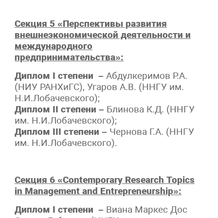
Секция 5 «Перспективы развития
внешнеэкономической деятельности и
международного
предпринимательства»:
Диплом I степени –
Абдулкеримов Р.А.
(НИУ РАНХиГС), Угаров А.В. (ННГУ им.
Н.И.Лобачевского);
Диплом II степени –
Блинова К.Д. (ННГУ
им. Н.И.Лобачевского);
Диплом III степени –
Чернова Г.А. (ННГУ
им. Н.И.Лобачевского).
Секция
6 «Contemporary Research Topics
in Management and Entrepreneurship»:
Диплом I степени –
Виана Маркес Дос