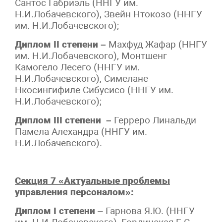
Сантос Габриэль (ННГУ им.
Н.И.Лобачевского), Звейн Нтокозо (ННГУ
им. Н.И.Лобачевского);
Диплом II степени –
Махфуд Жафар (ННГУ
им. Н.И.Лобачевского), Монтшенг
Камогело Лесего (ННГУ им.
Н.И.Лобачевского), Симелане
Нкосингифиле Сибусисо (ННГУ им.
Н.И.Лобачевского);
Диплом III степени –
Герреро Линальди
Памела Алехандра (ННГУ им.
Н.И.Лобачевского).
Секция 7 «Актуальные проблемы
управления персоналом»:
Диплом I степени
– Гарнова Я.Ю. (ННГУ