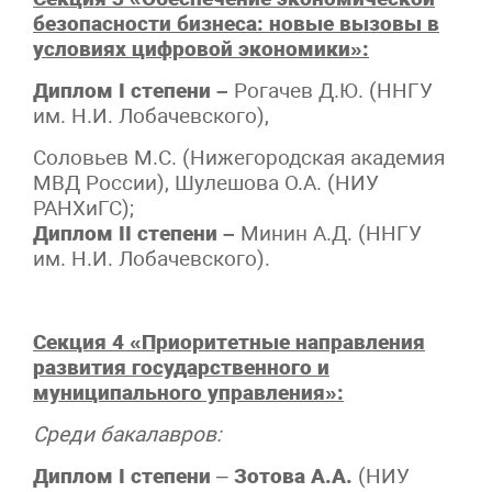
безопасности бизнеса: новые вызовы в
условиях цифровой экономики»:
Диплом I степени –
Рогачев Д.Ю. (ННГУ
им. Н.И. Лобачевского),
Соловьев М.С. (Нижегородская академия
МВД России), Шулешова О.А. (НИУ
РАНХиГС);
Диплом II степени –
Минин А.Д. (ННГУ
им. Н.И. Лобачевского).
Секция 4 «Приоритетные направления
развития государственного и
муниципального управления»:
Среди бакалавров:
Диплом I степени
–
Зотова А.А.
(НИУ