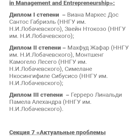
in Management and Entrepreneurship»:
Диплом I степени –
Виана Маркес Дос
Сантос Габриэль (ННГУ им.
Н.И.Лобачевского), Звейн Нтокозо (ННГУ
им. Н.И.Лобачевского);
Диплом II степени –
Махфуд Жафар (ННГУ
им. Н.И.Лобачевского), Монтшенг
Камогело Лесего (ННГУ им.
Н.И.Лобачевского), Симелане
Нкосингифиле Сибусисо (ННГУ им.
Н.И.Лобачевского);
Диплом III степени –
Герреро Линальди
Памела Алехандра (ННГУ им.
Н.И.Лобачевского).
Секция 7 «Актуальные проблемы