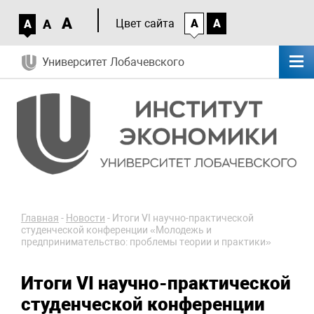
A
A
Цвет сайта
A
A
A
Университет Лобачевского
Главная
-
Новости
-
Итоги VI научно-практической
студенческой конференции «Молодежь и
предпринимательство: проблемы теории и практики»
Итоги VI научно-практической
студенческой конференции