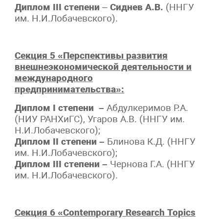
Диплом III степени
–
Сиднев А.В.
(ННГУ
им. Н.И.Лобачевского).
Секция 5 «Перспективы развития
внешнеэкономической деятельности и
международного
предпринимательства»:
Диплом I степени –
Абдулкеримов Р.А.
(НИУ РАНХиГС), Угаров А.В. (ННГУ им.
Н.И.Лобачевского);
Диплом II степени –
Блинова К.Д. (ННГУ
им. Н.И.Лобачевского);
Диплом III степени –
Чернова Г.А. (ННГУ
им. Н.И.Лобачевского).
Секция
6 «Contemporary Research Topics