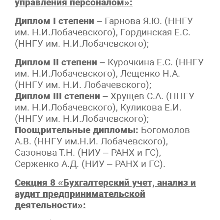
управления персоналом»:
Диплом I степени
– Гарнова Я.Ю. (ННГУ
им. Н.И.Лобачевского), Гординская Е.С.
(ННГУ им. Н.И.Лобачевского);
Диплом II степени
– Курочкина Е.С. (ННГУ
им. Н.И.Лобачевского), Лещенко Н.А.
(ННГУ им. Н.И. Лобачевского);
Диплом III степени
– Хрущев С.А. (ННГУ
им. Н.И.Лобачевского), Куликова Е.И.
(ННГУ им. Н.И.Лобачевского);
Поощрительные дипломы:
Богомолов
А.В. (ННГУ им.Н.И. Лобачевского),
Сазонова Т.Н. (НИУ – РАНХ и ГС),
Серженко А.Д. (НИУ – РАНХ и ГС).
Секция 8
«
Бухгалтерский учет, анализ и
аудит предпринимательской
деятельности»: