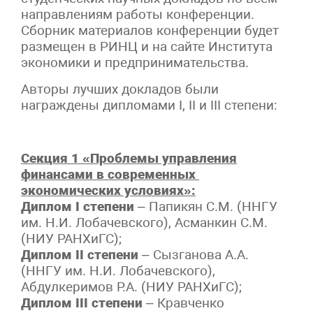
направлениям работы конференции.
Сборник материалов конференции будет
размещен в РИНЦ и на сайте Института
экономики и предпринимательства.
Авторы лучших докладов были
награждены дипломами I, II и III степени:
Секция 1 «Проблемы управления
финансами в современных
экономических условиях»:
Диплом I степени
– Папикян С.М. (ННГУ
им. Н.И. Лобачевского), Асманкин С.М.
(НИУ РАНХиГС);
Диплом II степени
– Сызганова А.А.
(ННГУ им. Н.И. Лобачевского),
Абдулкеримов Р.А. (НИУ РАНХиГС);
Диплом III степени
– Кравченко