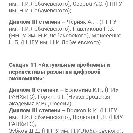
им. Н.И.Лобачевского), Серова А.С. (ННГУ
им. Н.И.Лобачевского);
Диплом III степени
– Черняк А.Л. (ННГУ
им. Н.И.Лобачевского), Павликова Н.В.
(ННГУ им. Н.И.Лобачевского), Моисеенко
Н.Б. (ННГУ им. Н.И.Лобачевского).
Секция 11 «Актуальные проблемы и
перспективы развития цифровой
экономики»:
Диплом II степени
– Болонина К.Н. (НИУ
РАНХиГС), Горин Р.П. (Нижегородская
академия МВД России);
Диплом III степени –
Волков К.И. (ННГУ
им. Н.И.Лобачевского), Волкова Н.В. (НИУ
РАНХиГС),
Зубков Д.Д. (ННГУ им. Н.И.Лобачевского).