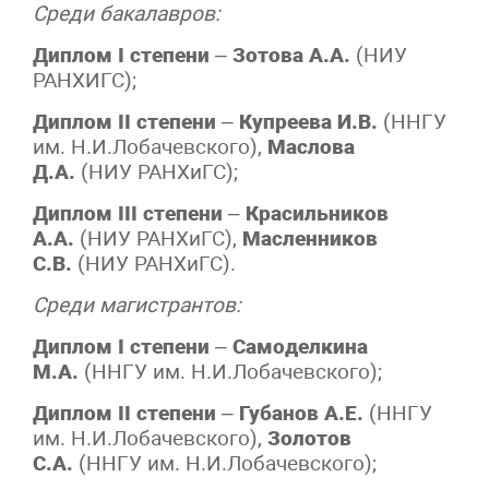
Среди бакалавров:
Диплом I степени
–
Зотова А.А.
(НИУ
РАНХИГС);
Диплом II степени
–
Купреева И.В.
(ННГУ
им. Н.И.Лобачевского),
Маслова
Д.А.
(НИУ РАНХиГС);
Диплом III степени
–
Красильников
А.А.
(НИУ РАНХиГС),
Масленников
С.В.
(НИУ РАНХиГС).
Среди магистрантов:
Диплом I степени
–
Самоделкина
М.А.
(ННГУ им. Н.И.Лобачевского);
Диплом II степени
–
Губанов А.Е.
(ННГУ
им. Н.И.Лобачевского),
Золотов
С.А.
(ННГУ им. Н.И.Лобачевского);