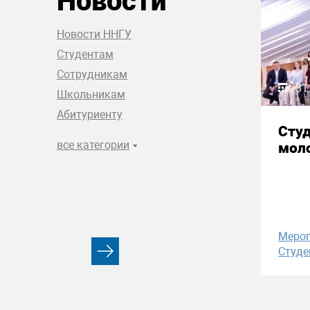
Новости
Новости ННГУ
Студентам
Сотрудникам
31
Школьникам
Абитуриенту
Сту
все категории
моло
Меро
Студе