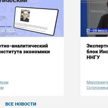
юля 2026
28 июля
ртно-аналитический
Эксперт
Института экономики
блок Ин
ННГУ
икам
Мероприят
ам
Сотрудник
ВСЕ НОВОСТИ