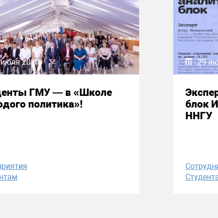
 июля 2026
29 и
денты ГМУ — в «Школе
Экспе
дого политика»!
блок 
ННГУ
приятия
Сотрудн
нтам
Студент