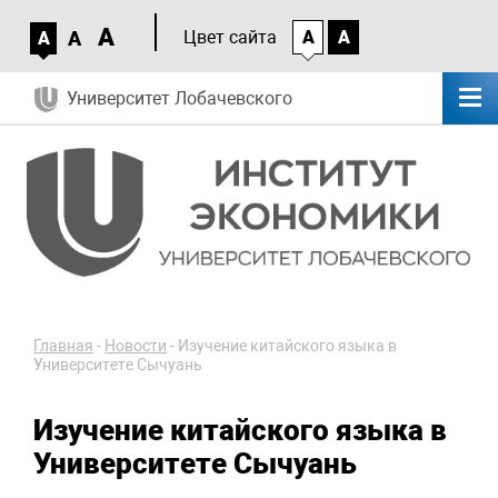
A
A
Цвет сайта
A
A
A
Университет Лобачевского
Главная
-
Новости
-
Изучение китайского языка в
Университете Сычуань
Изучение китайского языка в
Университете Сычуань