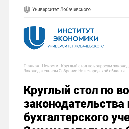
Университет Лобачевского
Главная
-
Новости
-
Круглый стол по вопросам законода
Законодательном Собрании Нижегородской области
Круглый стол по в
законодательства 
бухгалтерского уч