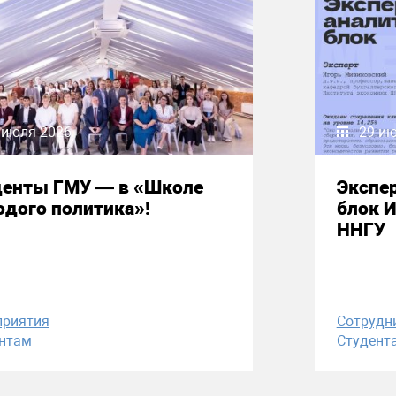
 июля 2026
29 и
денты ГМУ — в «Школе
Экспе
дого политика»!
блок 
ННГУ
приятия
Сотрудн
нтам
Студент