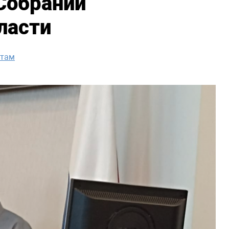
Собрании
ласти
нтам