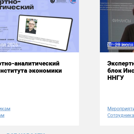
юля 2026
28 июля
ртно-аналитический
Эксперт
Института экономики
блок Ин
ННГУ
икам
Мероприят
ам
Сотрудник