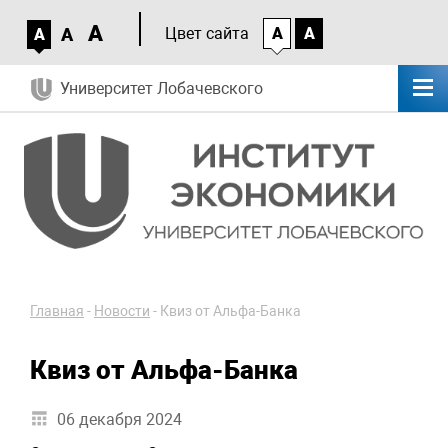
A
A
Цвет сайта
A
A
A
Университет Лобачевского
Главная
-
Новости
-
Квиз от Альфа-Банка
Квиз от Альфа-Банка
06 декабря 2024