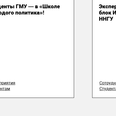
денты ГМУ — в «Школе
Экспе
одого политика»!
блок 
ННГУ
приятия
Сотруд
ентам
Студент