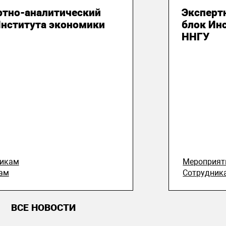
ртно-аналитический
Эксперт
Института экономики
блок Ин
ННГУ
никам
Мероприят
ам
Сотрудник
ВСЕ НОВОСТИ