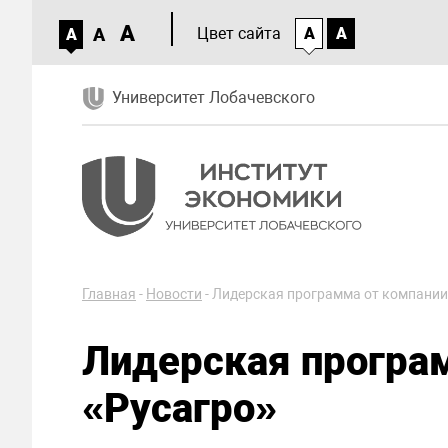
A
A
Цвет сайта
A
A
A
Университет Лобачевского
Главная
-
Новости
-
Лидерская программа от компании
Лидерская програ
«Русагро»