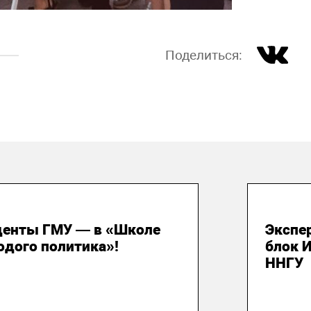
Поделиться:
 июля 2026
29 и
денты ГМУ — в «Школе
Экспе
одого политика»!
блок 
ННГУ