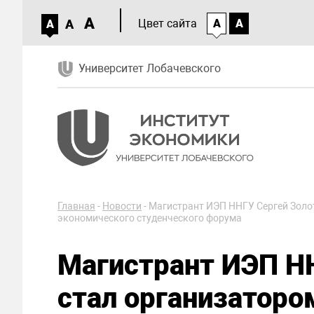
A
A
Цвет сайта
A
A
A
Университет Лобачевского
Главная
-
Новости
-
Магистрант ИЭП ННГУ Сергей Золот
экономического студенческого форума
Магистрант ИЭП Н
стал организаторо