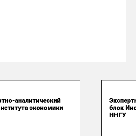
юля 2026
28 июля
ртно-аналитический
Эксперт
Института экономики
блок Ин
ННГУ