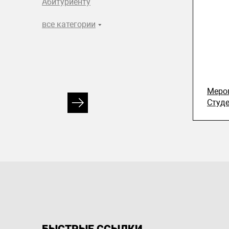
Абитуриенту
все категории
Меро
Студ