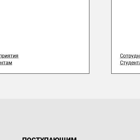
приятия
Сотруд
ентам
Студент