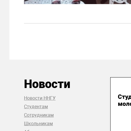
Новости
31
Сту
Новости ННГУ
мол
Студентам
Сотрудникам
Школьникам