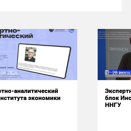
юля 2026
28 июля
ртно-аналитический
Эксперт
Института экономики
блок Ин
ННГУ