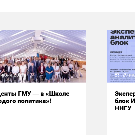
 июля 2026
29 и
денты ГМУ — в «Школе
Экспе
дого политика»!
блок 
ННГУ