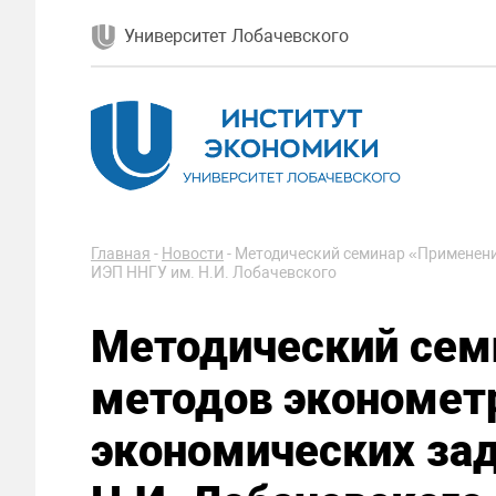
Университет Лобачевского
Главная
-
Новости
-
Методический семинар «Применени
ИЭП ННГУ им. Н.И. Лобачевского
Методический сем
методов экономет
экономических зад