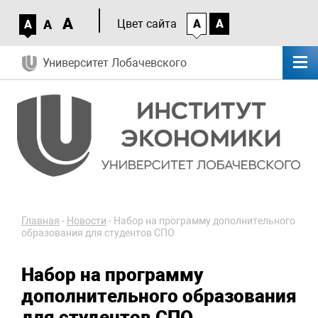
A
A
Цвет сайта
A
A
A
Университет Лобачевского
Главная
-
Новости
-
Набор на программу дополнительного
образования для студентов СПО
Набор на программу
дополнительного образования
для студентов СПО