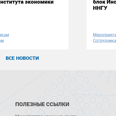
Института экономики
блок Ин
ННГУ
икам
Мероприят
ам
Сотрудник
ВСЕ НОВОСТИ
ПОЛЕЗНЫЕ ССЫЛКИ