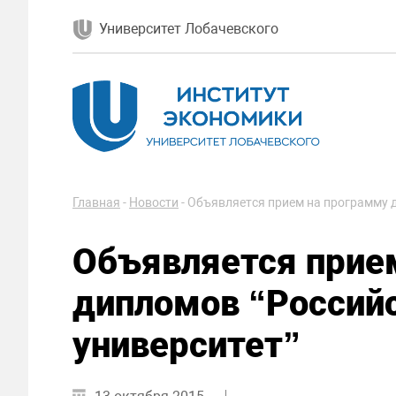
Университет Лобачевского
Главная
-
Новости
-
Объявляется прием на программу д
Объявляется прие
дипломов “Россий
университет”