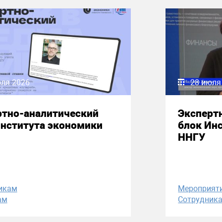
юля 2026
28 июля
ртно-аналитический
Эксперт
Института экономики
блок Ин
ННГУ
икам
Мероприят
ам
Сотрудник