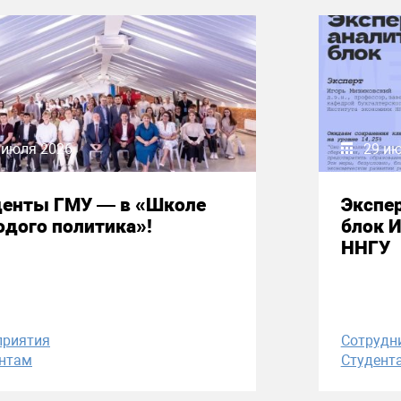
 июля 2026
29 и
денты ГМУ — в «Школе
Экспе
дого политика»!
блок 
ННГУ
приятия
Сотрудн
нтам
Студент