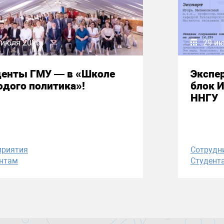
 июля 2026
29 и
денты ГМУ — в «Школе
Экспе
дого политика»!
блок 
ННГУ
приятия
Сотрудн
нтам
Студент