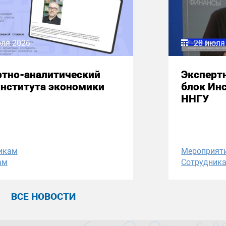
юля 2026
28 июля
ртно-аналитический
Эксперт
Института экономики
блок Ин
ННГУ
икам
Мероприят
ам
Сотрудник
ВСЕ НОВОСТИ