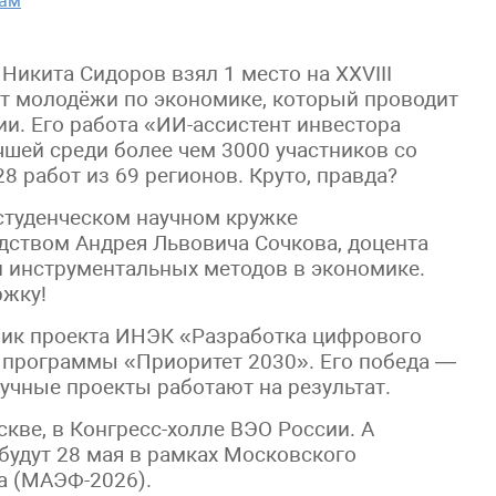
там
икита Сидоров взял 1 место на XXVIII
т молодёжи по экономике, который проводит
и. Его работа «ИИ-ассистент инвестора
чшей среди более чем 3000 участников со
8 работ из 69 регионов. Круто, правда?
студенческом научном кружке
дством Андрея Львовича Сочкова, доцента
 инструментальных методов в экономике.
ржку!
тник проекта ИНЭК «Разработка цифрового
 программы «Приоритет 2030». Его победа —
аучные проекты работают на результат.
кве, в Конгресс-холле ВЭО России. А
будут 28 мая в рамках Московского
а (МАЭФ-2026).