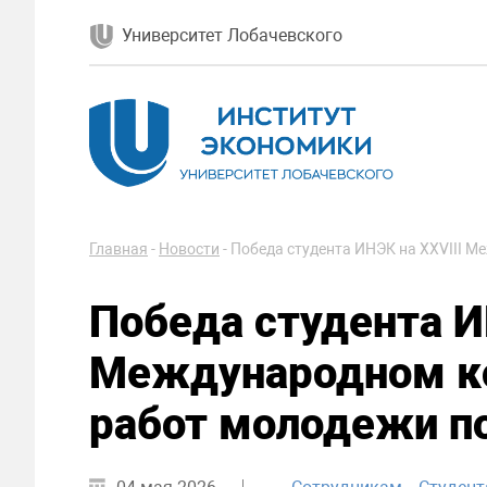
Университет Лобачевского
Главная
-
Новости
-
Победа студента ИНЭК на XXVIII 
Победа студента И
Международном к
работ молодежи п