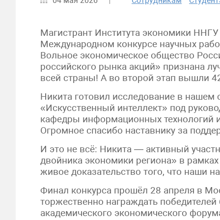
04 мая 2026
Сотрудникам
Студен
Магистрант Института экономики ННГУ Н
Международном конкурсе научных рабо
Вольное экономическое общество Росси
российского рынка акций» признана лу
всей страны! А во второй этап вышли 42
Никита готовил исследование в нашем 
«Искусственный интеллект» под руково
кафедры информационных технологий и
Огромное спасибо наставнику за подде
И это не всё: Никита — активный учас
двойника экономики региона» в рамках
живое доказательство того, что наши н
Финал конкурса прошёл 28 апреля в Мос
торжественно награждать победителей 
академического экономического форум