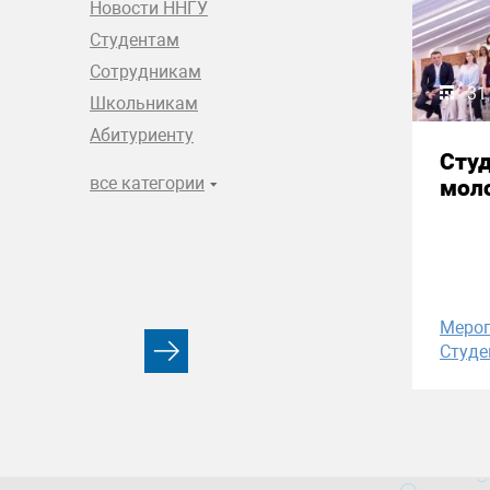
Новости ННГУ
Студентам
Сотрудникам
31
Школьникам
Абитуриенту
Сту
все категории
моло
Меро
Студе