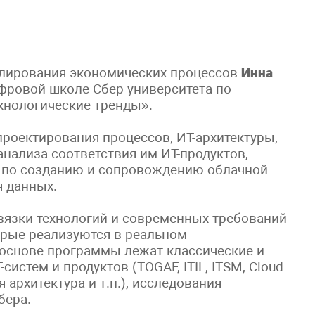
лирования экономических процессов
Инна
фровой школе Сбер университета по
нологические тренды».
роектирования процессов, ИТ-архитектуры,
анализа соответствия им ИТ-продуктов,
е по созданию и сопровождению облачной
 данных.
ивязки технологий и современных требований
орые реализуются в реальном
 основе программы лежат классические и
истем и продуктов (TOGAF, ITIL, ITSM, Cloud
ная архитектура и т.п.), исследования
бера.