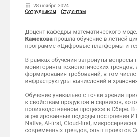
28 ноября 2024
Сотрудникам
Студентам
Доцент кафедры математического моде
Камскова
прошла обучение в летней ци
программе «Цифровые платформы и тех
В рамках обучения затронуты вопросы п
мониторинга технологических трендов, 
формирования требований, в том числ
инфраструктуры вычислений и хранения
Обучение уникально с точки зрения пр
к свойствам продуктов и сервисов, кот
производственном процессе в Сбере. В
агрегированные подходы построения ИТ-с
Native, AI-first, Cloud-first, микросервис
современных трендов, опыт проектов С