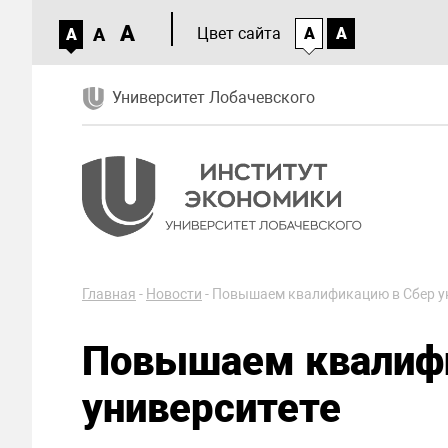
A
A
Цвет сайта
A
A
A
Университет Лобачевского
Главная
-
Новости
-
Повышаем квалификацию в Сбер у
Повышаем квалиф
университете