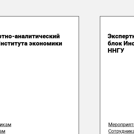
юля 2026
28 июля
ртно-аналитический
Эксперт
Института экономики
блок Ин
ННГУ
никам
Мероприят
ам
Сотрудник