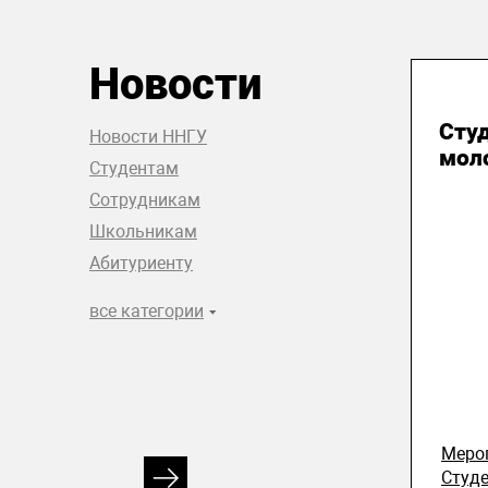
Новости
31
Сту
Новости ННГУ
мол
Студентам
Сотрудникам
Школьникам
Абитуриенту
все категории
Меро
Студ