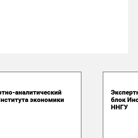
юля 2026
28 июля
ртно-аналитический
Эксперт
Института экономики
блок Ин
ННГУ