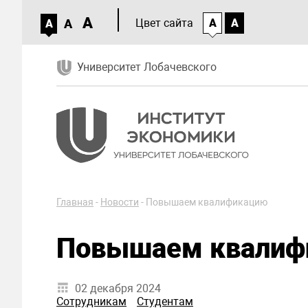
A
A
Цвет сайта
A
A
A
Университет Лобачевского
Главная
-
Новости
-
Повышаем квалификацию
Повышаем квалиф
02 декабря 2024
Сотрудникам
Студентам