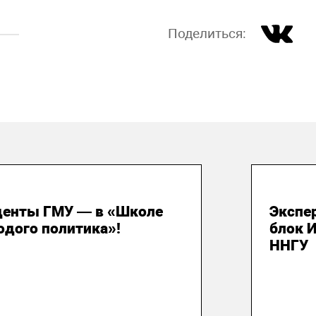
Поделиться:
 июля 2026
29 и
денты ГМУ — в «Школе
Экспе
одого политика»!
блок 
ННГУ