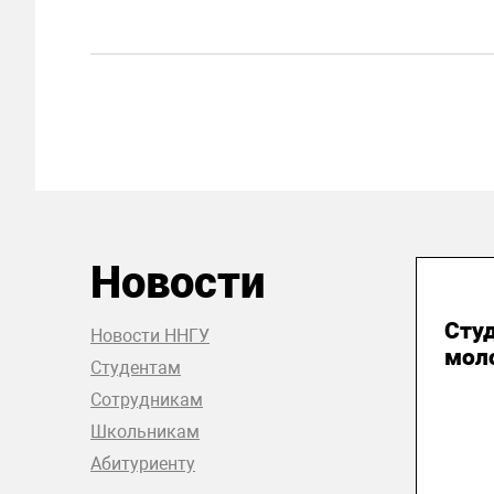
Новости
31
Сту
Новости ННГУ
мол
Студентам
Сотрудникам
Школьникам
Абитуриенту