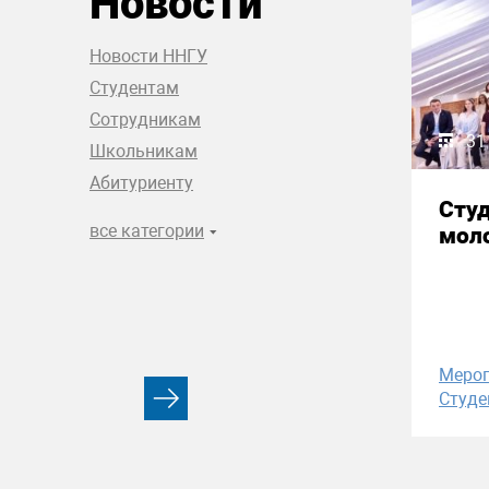
Новости
Новости ННГУ
Студентам
Сотрудникам
31
Школьникам
Абитуриенту
Сту
все категории
моло
Меро
Студе