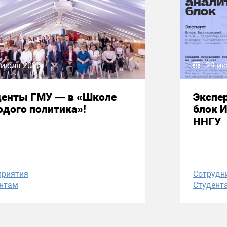
 июля 2026
29 и
денты ГМУ — в «Школе
Экспе
дого политика»!
блок 
ННГУ
приятия
Сотрудн
нтам
Студент