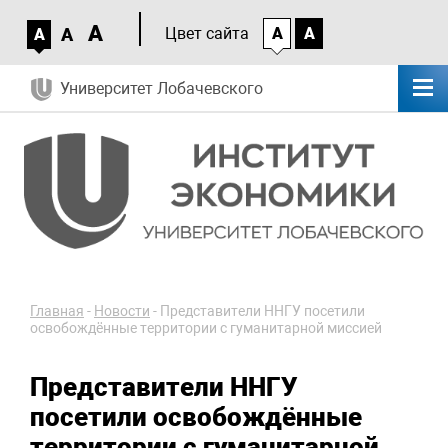
A
A
Цвет сайта
A
A
A
Университет Лобачевского
Главная
-
Новости
-
Представители ННГУ посетили
освобождённые территории с гуманитарной миссией
Представители ННГУ
посетили освобождённые
территории с гуманитарной