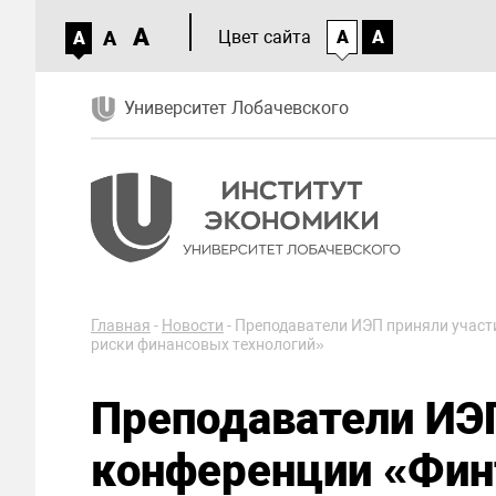
A
A
Цвет сайта
A
A
A
Университет Лобачевского
Главная
-
Новости
-
Преподаватели ИЭП приняли участи
риски финансовых технологий»
Преподаватели ИЭП
конференции «Финт