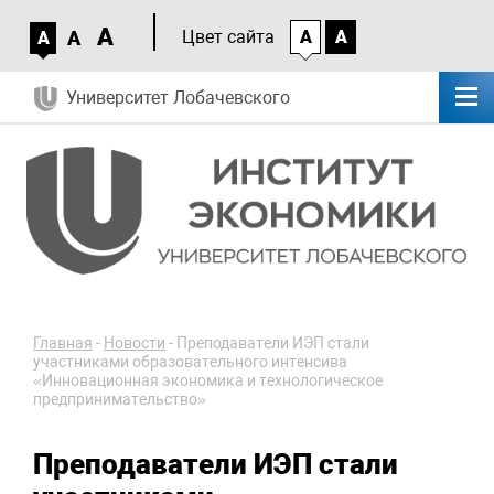
A
A
Цвет сайта
A
A
A
Университет Лобачевского
Главная
-
Новости
-
Преподаватели ИЭП стали
участниками образовательного интенсива
«Инновационная экономика и технологическое
предпринимательство»
Преподаватели ИЭП стали